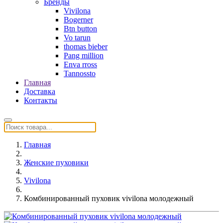
Бренды
Vivilona
Bogerner
Btn button
Vo tarun
thomas bieber
Pang million
Enva rross
Tannossto
Главная
Доставка
Контакты
Главная
Женские пуховики
Vivilona
Комбинированный пуховик vivilona молодежный