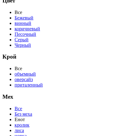
Цвет
Все
Бежевый
винный
коричневый
Песочный
Серый
Черный
Крой
Все
объемный
оверсайз
приталенный
Мех
Все
Без меха
Енот
кролик
лиса
норка