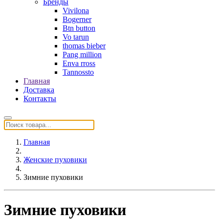
Бренды
Vivilona
Bogerner
Btn button
Vo tarun
thomas bieber
Pang million
Enva rross
Tannossto
Главная
Доставка
Контакты
Главная
Женские пуховики
Зимние пуховики
Зимние пуховики