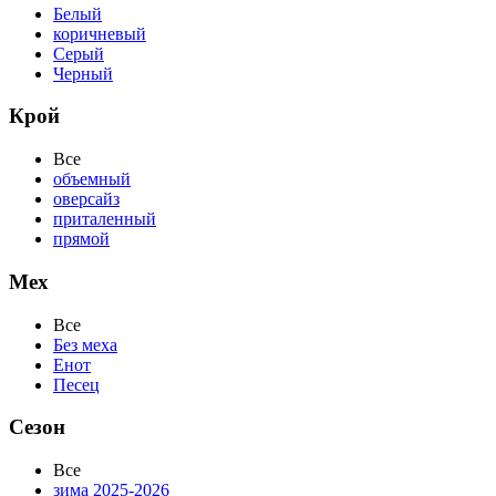
Белый
коричневый
Серый
Черный
Крой
Все
объемный
оверсайз
приталенный
прямой
Мех
Все
Без меха
Енот
Песец
Сезон
Все
зима 2025-2026