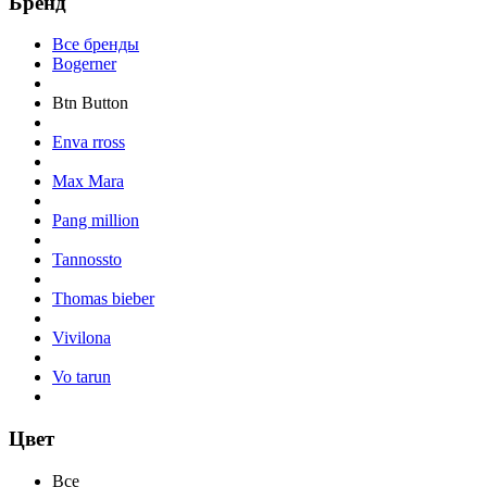
Бренд
Все бренды
Bogerner
Btn Button
Enva rross
Max Mara
Pang million
Tannossto
Thomas bieber
Vivilona
Vo tarun
Цвет
Все