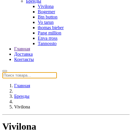
Бренды
Vivilona
Bogerner
Btn button
Vo tarun
thomas bieber
Pang million
Enva rross
Tannossto
Главная
Доставка
Контакты
Главная
Бренды
Vivilona
Vivilona