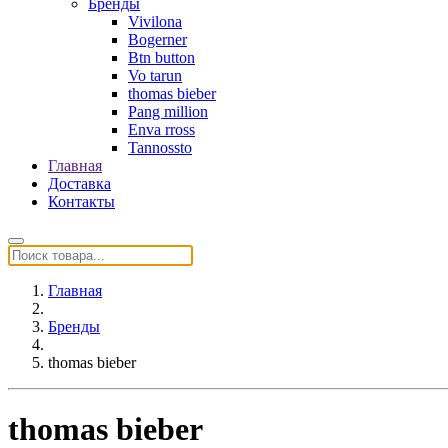
Бренды
Vivilona
Bogerner
Btn button
Vo tarun
thomas bieber
Pang million
Enva rross
Tannossto
Главная
Доставка
Контакты
Главная
Бренды
thomas bieber
thomas bieber