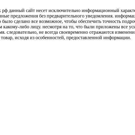
к рф данный сайт несет исключительно информационный характер
нные предложения без предварительного уведомления. информаци
о было сделано все возможное, чтобы обеспечить точность подр
м какому-либо лицу. несмотря на то, что были приложены все у
я. следовательно, не всегда своевременно отражаются изменени
 товар, исходя из особенностей, предоставленной информации.