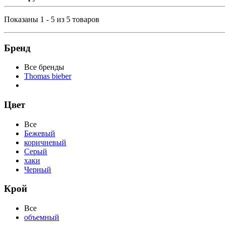
Показаны 1 - 5 из 5 товаров
Бренд
Все бренды
Thomas bieber
Цвет
Все
Бежевый
коричневый
Серый
хаки
Черный
Крой
Все
объемный