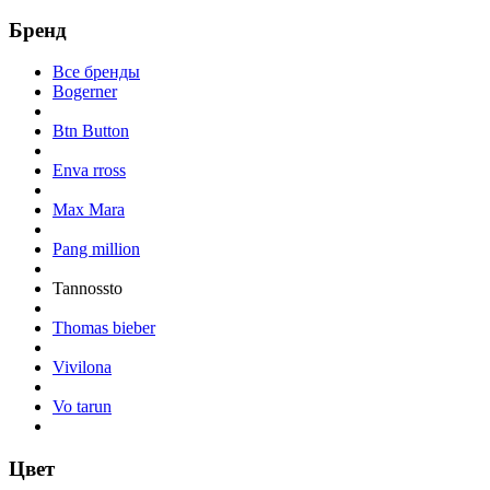
Бренд
Все бренды
Bogerner
Btn Button
Enva rross
Max Mara
Pang million
Tannossto
Thomas bieber
Vivilona
Vo tarun
Цвет