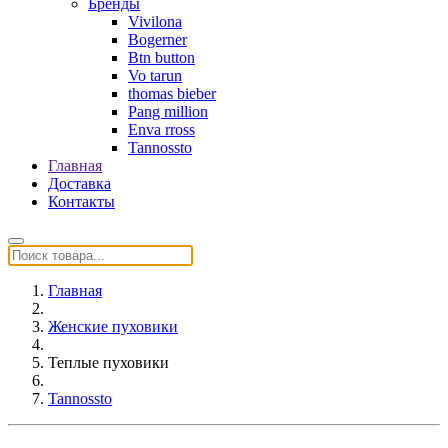
Бренды
Vivilona
Bogerner
Btn button
Vo tarun
thomas bieber
Pang million
Enva rross
Tannossto
Главная
Доставка
Контакты
Главная
Женские пуховики
Теплые пуховики
Tannossto