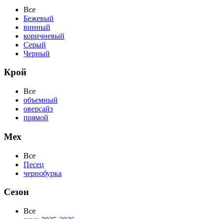
Все
Бежевый
винный
коричневый
Серый
Черный
Крой
Все
объемный
оверсайз
прямой
Мех
Все
Песец
чернобурка
Сезон
Все