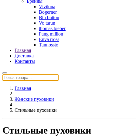
Бренды
Vivilona
Bogerner
Btn button
Vo tarun
thomas bieber
Pang million
Enva rross
Tannossto
Главная
Доставка
Контакты
Главная
Женские пуховики
Стильные пуховики
Стильные пуховики