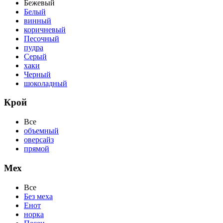
Бежевый
Белый
винный
коричневый
Песочный
пудра
Серый
хаки
Черный
шоколадный
Крой
Все
объемный
оверсайз
прямой
Мех
Все
Без меха
Енот
норка