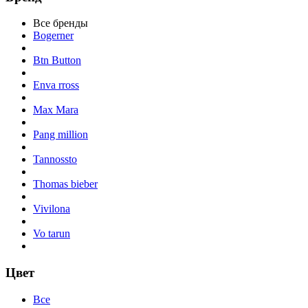
Все бренды
Bogerner
Btn Button
Enva rross
Max Mara
Pang million
Tannossto
Thomas bieber
Vivilona
Vo tarun
Цвет
Все