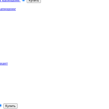
Купить
 капюшоне
риант
Купить