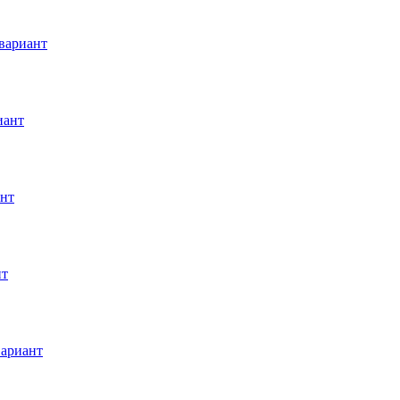
вариант
иант
ант
нт
вариант