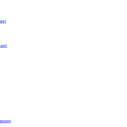
ант
иант
риант