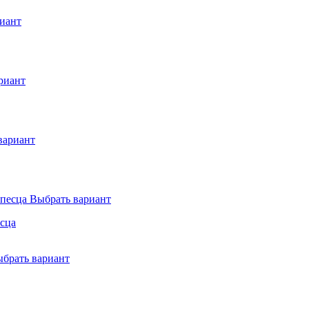
иант
риант
вариант
Выбрать вариант
есца
брать вариант