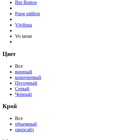
Btn Button
Pang million
Vivilona
Vo tarun
Цвет
Все
винный
коричневый
Песочный
Серый
Черный
Крой
Все
объемный
оверсайз