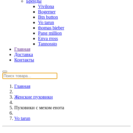
Бренды
Vivilona
Bogerner
Btn button
Vo tarun
thomas bieber
Pang million
Enva rross
Tannossto
Главная
Доставка
Контакты
Главная
Женские пуховики
Пуховики с мехом енота
Vo tarun