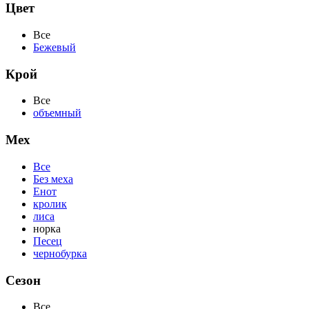
Цвет
Все
Бежевый
Крой
Все
объемный
Мех
Все
Без меха
Енот
кролик
лиса
норка
Песец
чернобурка
Сезон
Все