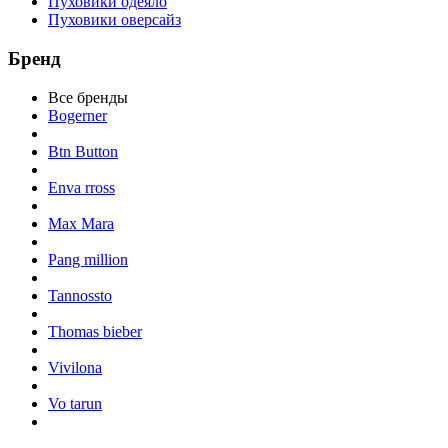
Пуховики одеяло
Пуховики оверсайз
Бренд
Все бренды
Bogerner
Btn Button
Enva rross
Max Mara
Pang million
Tannossto
Thomas bieber
Vivilona
Vo tarun