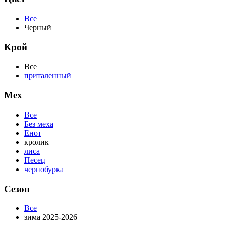
Все
Черный
Крой
Все
приталенный
Мех
Все
Без меха
Енот
кролик
лиса
Песец
чернобурка
Сезон
Все
зима 2025-2026