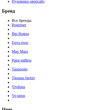
Пуховики оверсайз
Бренд
Все бренды
Bogerner
Btn Button
Enva rross
Max Mara
Pang million
Tannossto
Thomas bieber
Vivilona
Vo tarun
Цвет