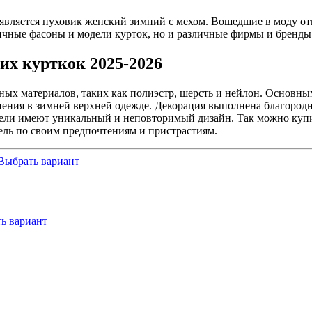
вляется пуховик женский зимний с мехом. Вошедшие в моду от
ичные фасоны и модели курток, но и различные фирмы и бренды
их курткок 2025-2026
ых материалов, таких как полиэстр, шерсть и нейлон. Основным
ения в зимней верхней одежде. Декорация выполнена благородны
одели имеют уникальный и неповторимый дизайн. Так можно куп
ель по своим предпочтениям и пристрастиям.
Выбрать вариант
ь вариант