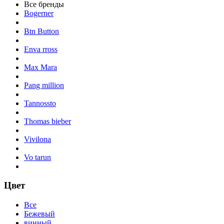
Все бренды
Bogerner
Btn Button
Enva rross
Max Mara
Pang million
Tannossto
Thomas bieber
Vivilona
Vo tarun
Цвет
Все
Бежевый
винный