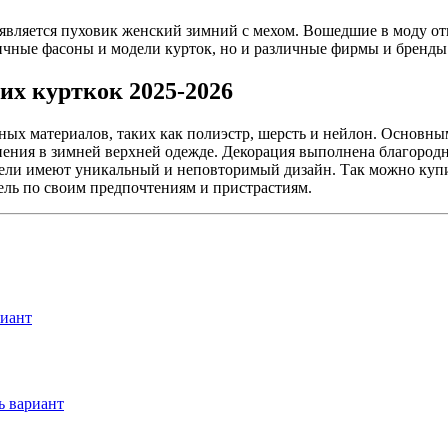
вляется пуховик женский зимний с мехом. Вошедшие в моду от
ичные фасоны и модели курток, но и различные фирмы и бренды
их курткок 2025-2026
ых материалов, таких как полиэстр, шерсть и нейлон. Основным
ения в зимней верхней одежде. Декорация выполнена благородны
одели имеют уникальный и неповторимый дизайн. Так можно куп
ель по своим предпочтениям и пристрастиям.
риант
ь вариант