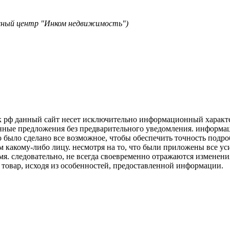
исный центр "Инком недвижимость")
к рф данный сайт несет исключительно информационный характер
нные предложения без предварительного уведомления. информаци
о было сделано все возможное, чтобы обеспечить точность подр
м какому-либо лицу. несмотря на то, что были приложены все у
я. следовательно, не всегда своевременно отражаются изменени
 товар, исходя из особенностей, предоставленной информации.