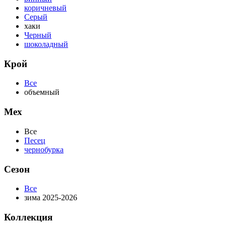
коричневый
Серый
хаки
Черный
шоколадный
Крой
Все
объемный
Мех
Все
Песец
чернобурка
Сезон
Все
зима 2025-2026
Коллекция