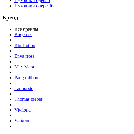
Пуховики одеяло
Пуховики оверсайз
Бренд
Все бренды
Bogerner
Btn Button
Enva rross
Max Mara
Pang million
Tannossto
Thomas bieber
Vivilona
Vo tarun