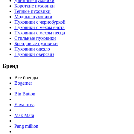
Длинные пуховики
Короткие пуховики
Теплые пуховики
Модные пуховики
Пуховики с чернобуркой
Пуховики с мехом енота
Пуховики с мехом песца
Стильные пуховики
Брендовые пуховики
Пуховики одеяло
Пуховики оверсайз
Бренд
Все бренды
Bogerner
Btn Button
Enva rross
Max Mara
Pang million