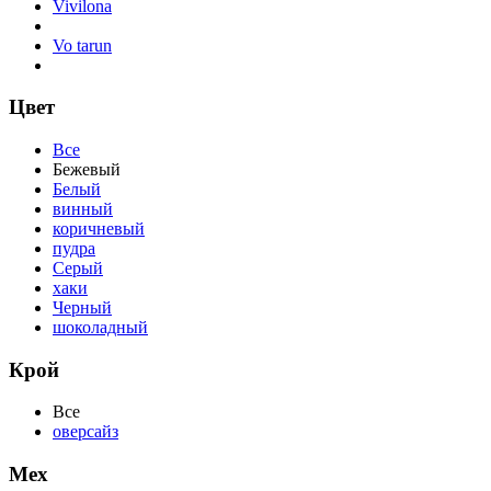
Vivilona
Vo tarun
Цвет
Все
Бежевый
Белый
винный
коричневый
пудра
Серый
хаки
Черный
шоколадный
Крой
Все
оверсайз
Мех