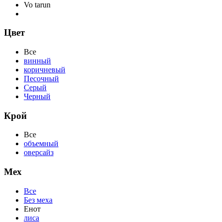
Vo tarun
Цвет
Все
винный
коричневый
Песочный
Серый
Черный
Крой
Все
объемный
оверсайз
Мех
Все
Без меха
Енот
лиса