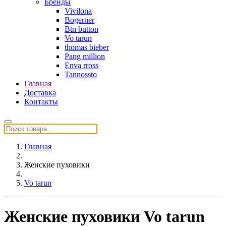
Бренды
Vivilona
Bogerner
Btn button
Vo tarun
thomas bieber
Pang million
Enva rross
Tannossto
Главная
Доставка
Контакты
Главная
Женские пуховики
Vo tarun
Женские пуховики Vo tarun