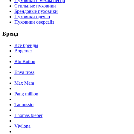
Пуховики с мехом песца
Стильные пуховики
Брендовые пуховики
Пуховики одеяло
Пуховики оверсайз
Бренд
Все бренды
Bogerner
Btn Button
Enva rross
Max Mara
Pang million
Tannossto
Thomas bieber
Vivilona