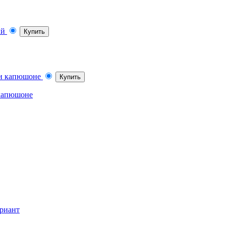
Купить
Купить
 капюшоне
риант