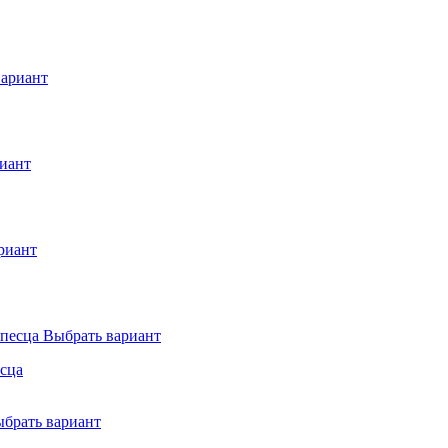
вариант
иант
риант
Выбрать вариант
есца
брать вариант