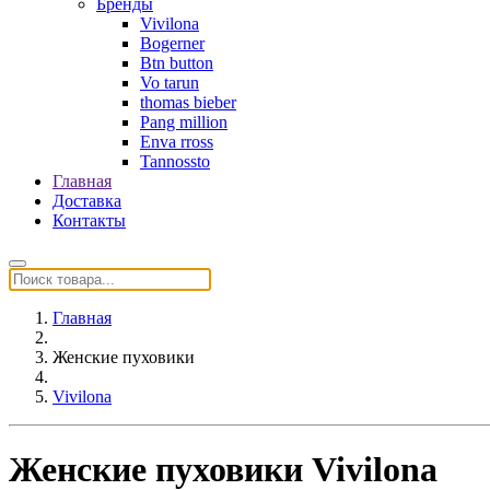
Бренды
Vivilona
Bogerner
Btn button
Vo tarun
thomas bieber
Pang million
Enva rross
Tannossto
Главная
Доставка
Контакты
Главная
Женские пуховики
Vivilona
Женские пуховики Vivilona