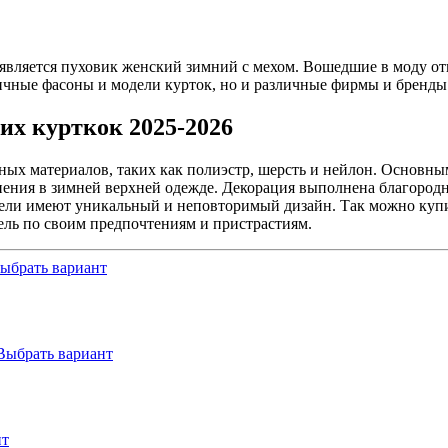
вляется пуховик женский зимний с мехом. Вошедшие в моду от
ичные фасоны и модели курток, но и различные фирмы и бренды
их курткок 2025-2026
ых материалов, таких как полиэстр, шерсть и нейлон. Основным
ения в зимней верхней одежде. Декорация выполнена благородны
одели имеют уникальный и неповторимый дизайн. Так можно куп
ель по своим предпочтениям и пристрастиям.
ыбрать вариант
Выбрать вариант
нт