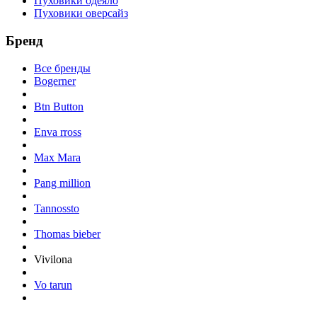
Пуховики одеяло
Пуховики оверсайз
Бренд
Все бренды
Bogerner
Btn Button
Enva rross
Max Mara
Pang million
Tannossto
Thomas bieber
Vivilona
Vo tarun