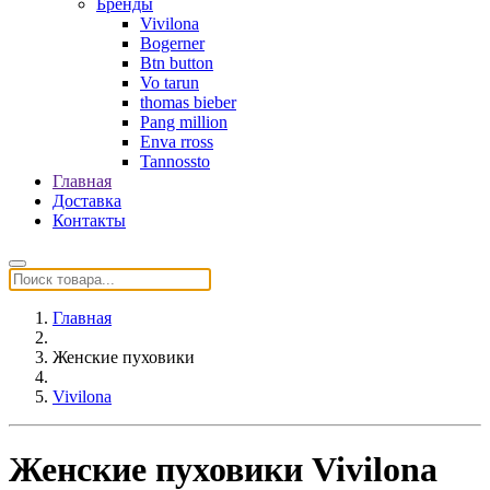
Бренды
Vivilona
Bogerner
Btn button
Vo tarun
thomas bieber
Pang million
Enva rross
Tannossto
Главная
Доставка
Контакты
Главная
Женские пуховики
Vivilona
Женские пуховики Vivilona