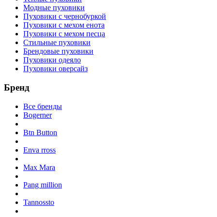
Модные пуховики
Пуховики с чернобуркой
Пуховики с мехом енота
Пуховики с мехом песца
Стильные пуховики
Брендовые пуховики
Пуховики одеяло
Пуховики оверсайз
Бренд
Все бренды
Bogerner
Btn Button
Enva rross
Max Mara
Pang million
Tannossto