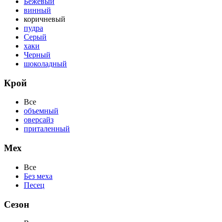
Бежевый
винный
коричневый
пудра
Серый
хаки
Черный
шоколадный
Крой
Все
объемный
оверсайз
приталенный
Мех
Все
Без меха
Песец
Сезон