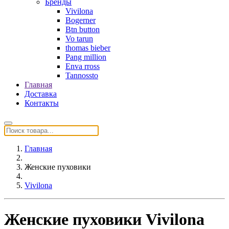
Бренды
Vivilona
Bogerner
Btn button
Vo tarun
thomas bieber
Pang million
Enva rross
Tannossto
Главная
Доставка
Контакты
Главная
Женские пуховики
Vivilona
Женские пуховики Vivilona