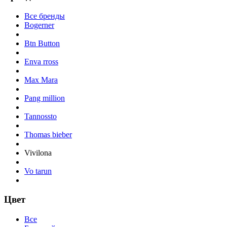
Все бренды
Bogerner
Btn Button
Enva rross
Max Mara
Pang million
Tannossto
Thomas bieber
Vivilona
Vo tarun
Цвет
Все