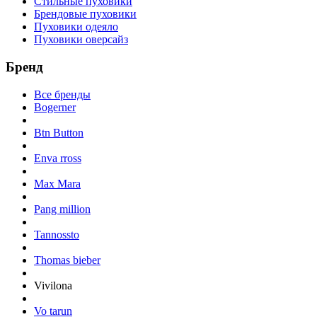
Стильные пуховики
Брендовые пуховики
Пуховики одеяло
Пуховики оверсайз
Бренд
Все бренды
Bogerner
Btn Button
Enva rross
Max Mara
Pang million
Tannossto
Thomas bieber
Vivilona
Vo tarun