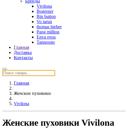
Бренды
Vivilona
Bogerner
Btn button
Vo tarun
thomas bieber
Pang million
Enva rross
Tannossto
Главная
Доставка
Контакты
Главная
Женские пуховики
Vivilona
Женские пуховики Vivilona