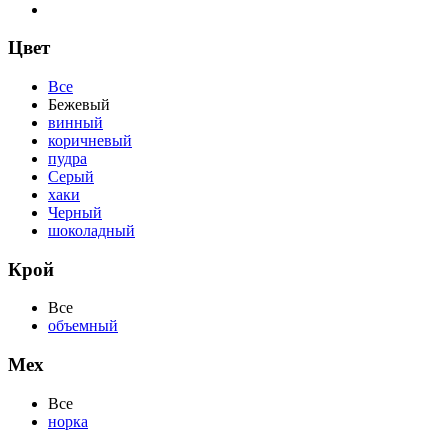
Цвет
Все
Бежевый
винный
коричневый
пудра
Серый
хаки
Черный
шоколадный
Крой
Все
объемный
Мех
Все
норка