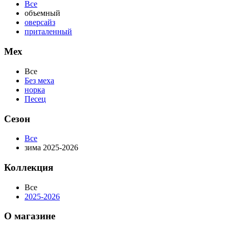
Все
объемный
оверсайз
приталенный
Мех
Все
Без меха
норка
Песец
Сезон
Все
зима 2025-2026
Коллекция
Все
2025-2026
О магазине