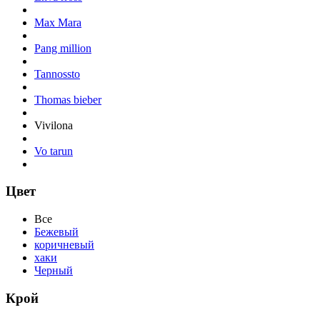
Max Mara
Pang million
Tannossto
Thomas bieber
Vivilona
Vo tarun
Цвет
Все
Бежевый
коричневый
хаки
Черный
Крой