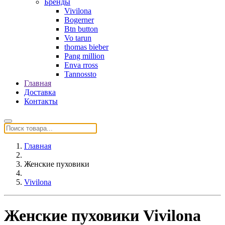
Бренды
Vivilona
Bogerner
Btn button
Vo tarun
thomas bieber
Pang million
Enva rross
Tannossto
Главная
Доставка
Контакты
Главная
Женские пуховики
Vivilona
Женские пуховики Vivilona