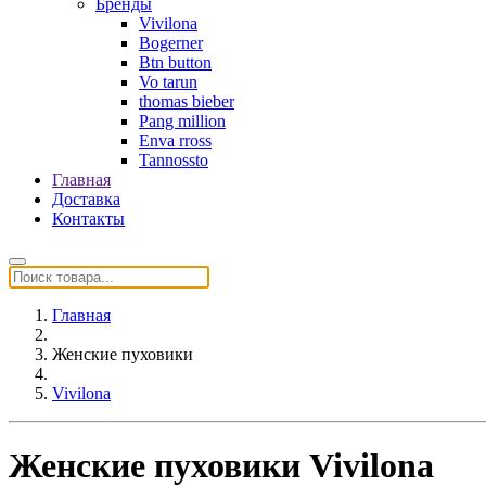
Бренды
Vivilona
Bogerner
Btn button
Vo tarun
thomas bieber
Pang million
Enva rross
Tannossto
Главная
Доставка
Контакты
Главная
Женские пуховики
Vivilona
Женские пуховики Vivilona