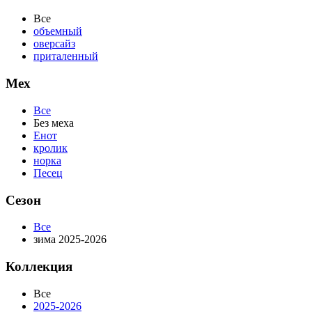
Все
объемный
оверсайз
приталенный
Мех
Все
Без меха
Енот
кролик
норка
Песец
Сезон
Все
зима 2025-2026
Коллекция
Все
2025-2026