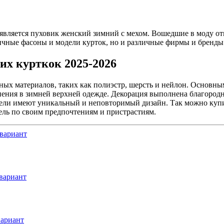
вляется пуховик женский зимний с мехом. Вошедшие в моду от
ичные фасоны и модели курток, но и различные фирмы и бренды
их курткок 2025-2026
ых материалов, таких как полиэстр, шерсть и нейлон. Основным
ения в зимней верхней одежде. Декорация выполнена благородны
одели имеют уникальный и неповторимый дизайн. Так можно куп
ель по своим предпочтениям и пристрастиям.
вариант
вариант
вариант