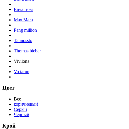
Enva rross
Max Mara
Pang million
Tannossto
Thomas bieber
Vivilona
Vo tarun
Цвет
Все
коричневый
Серый
Черный
Крой