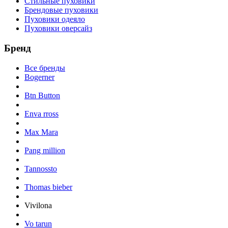
Стильные пуховики
Брендовые пуховики
Пуховики одеяло
Пуховики оверсайз
Бренд
Все бренды
Bogerner
Btn Button
Enva rross
Max Mara
Pang million
Tannossto
Thomas bieber
Vivilona
Vo tarun