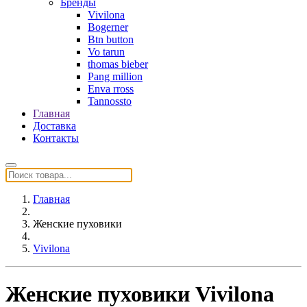
Бренды
Vivilona
Bogerner
Btn button
Vo tarun
thomas bieber
Pang million
Enva rross
Tannossto
Главная
Доставка
Контакты
Главная
Женские пуховики
Vivilona
Женские пуховики Vivilona