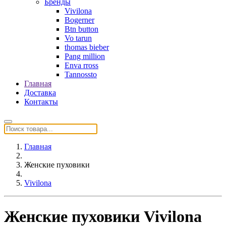
Бренды
Vivilona
Bogerner
Btn button
Vo tarun
thomas bieber
Pang million
Enva rross
Tannossto
Главная
Доставка
Контакты
Главная
Женские пуховики
Vivilona
Женские пуховики Vivilona