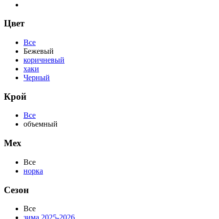
Цвет
Все
Бежевый
коричневый
хаки
Черный
Крой
Все
объемный
Мех
Все
норка
Сезон
Все
зима 2025-2026