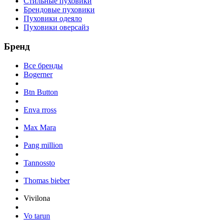
Стильные пуховики
Брендовые пуховики
Пуховики одеяло
Пуховики оверсайз
Бренд
Все бренды
Bogerner
Btn Button
Enva rross
Max Mara
Pang million
Tannossto
Thomas bieber
Vivilona
Vo tarun