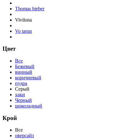
Thomas bieber
Vivilona
Vo tarun
Цвет
Все
Бежевый
винный
коричневый
пудра
Серый
хаки
Черный
шоколадный
Крой
Все
оверсайз