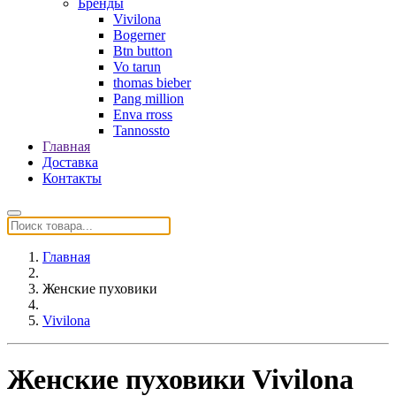
Бренды
Vivilona
Bogerner
Btn button
Vo tarun
thomas bieber
Pang million
Enva rross
Tannossto
Главная
Доставка
Контакты
Главная
Женские пуховики
Vivilona
Женские пуховики Vivilona