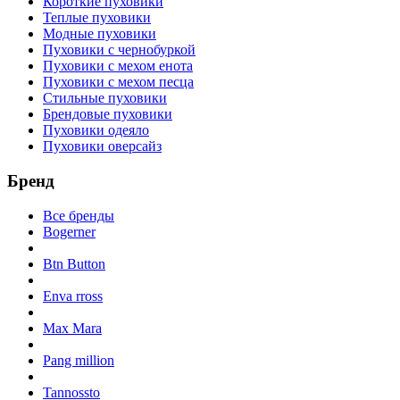
Короткие пуховики
Теплые пуховики
Модные пуховики
Пуховики с чернобуркой
Пуховики с мехом енота
Пуховики с мехом песца
Стильные пуховики
Брендовые пуховики
Пуховики одеяло
Пуховики оверсайз
Бренд
Все бренды
Bogerner
Btn Button
Enva rross
Max Mara
Pang million
Tannossto