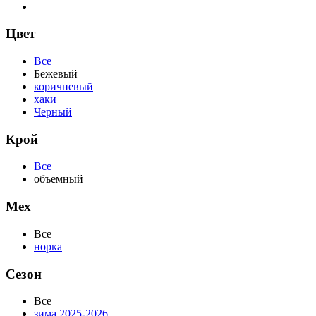
Цвет
Все
Бежевый
коричневый
хаки
Черный
Крой
Все
объемный
Мех
Все
норка
Сезон
Все
зима 2025-2026