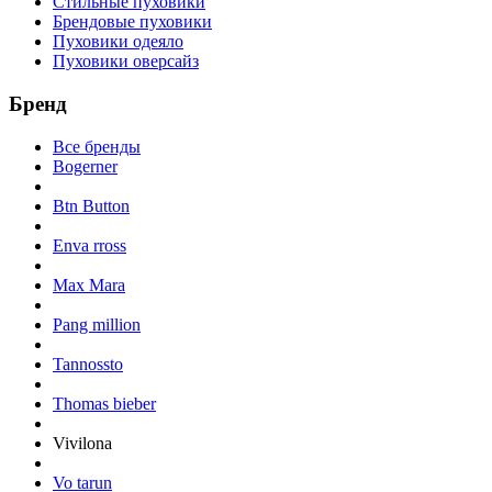
Стильные пуховики
Брендовые пуховики
Пуховики одеяло
Пуховики оверсайз
Бренд
Все бренды
Bogerner
Btn Button
Enva rross
Max Mara
Pang million
Tannossto
Thomas bieber
Vivilona
Vo tarun