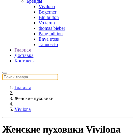
Бренды
Vivilona
Bogerner
Btn button
Vo tarun
thomas bieber
Pang million
Enva rross
Tannossto
Главная
Доставка
Контакты
Главная
Женские пуховики
Vivilona
Женские пуховики Vivilona