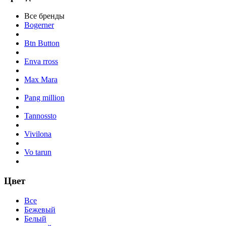
Все бренды
Bogerner
Btn Button
Enva rross
Max Mara
Pang million
Tannossto
Vivilona
Vo tarun
Цвет
Все
Бежевый
Белый