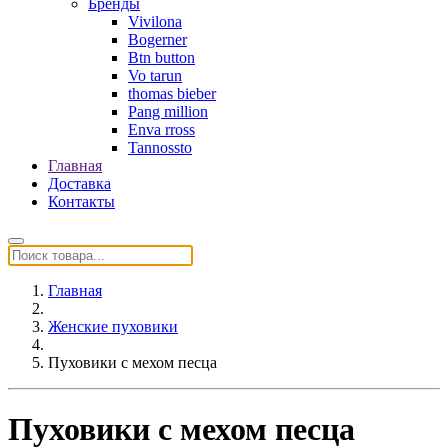
Бренды
Vivilona
Bogerner
Btn button
Vo tarun
thomas bieber
Pang million
Enva rross
Tannossto
Главная
Доставка
Контакты
Главная
Женские пуховики
Пуховики с мехом песца
Пуховики с мехом песца