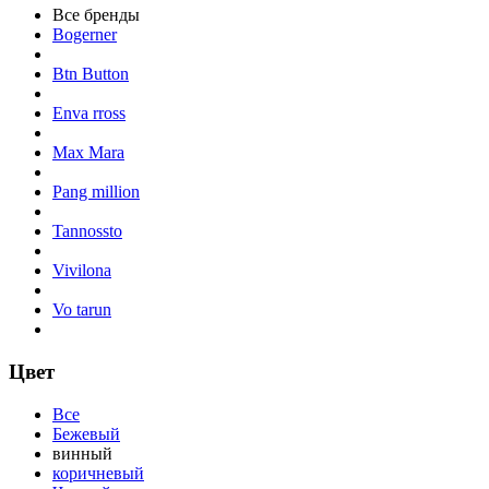
Все бренды
Bogerner
Btn Button
Enva rross
Max Mara
Pang million
Tannossto
Vivilona
Vo tarun
Цвет
Все
Бежевый
винный
коричневый