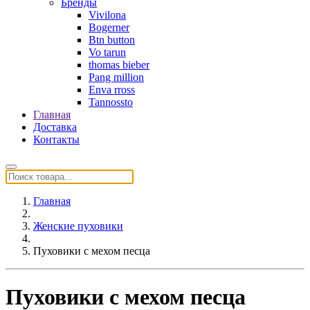
Бренды
Vivilona
Bogerner
Btn button
Vo tarun
thomas bieber
Pang million
Enva rross
Tannossto
Главная
Доставка
Контакты
Главная
Женские пуховики
Пуховики с мехом песца
Пуховики с мехом песца