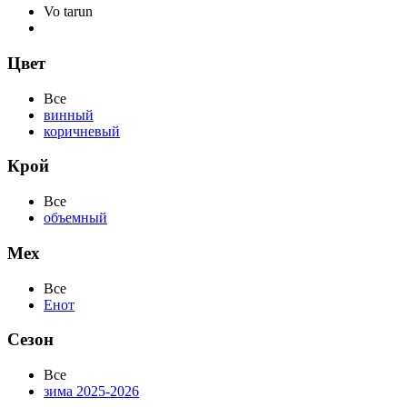
Vo tarun
Цвет
Все
винный
коричневый
Крой
Все
объемный
Мех
Все
Енот
Сезон
Все
зима 2025-2026