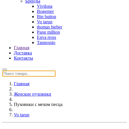
Бренды
Vivilona
Bogerner
Btn button
Vo tarun
thomas bieber
Pang million
Enva rross
Tannossto
Главная
Доставка
Контакты
Главная
Женские пуховики
Пуховики с мехом песца
Vo tarun