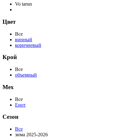
Vo tarun
Цвет
Все
винный
коричневый
Крой
Все
объемный
Мех
Все
Енот
Сезон
Все
зима 2025-2026