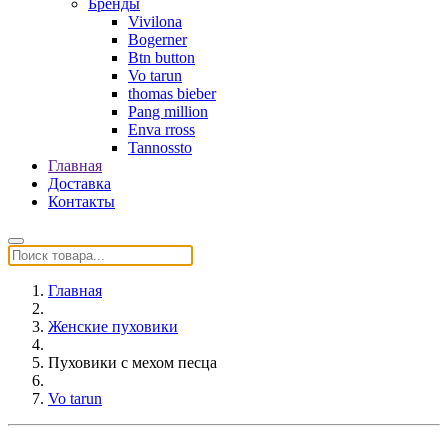
Бренды
Vivilona
Bogerner
Btn button
Vo tarun
thomas bieber
Pang million
Enva rross
Tannossto
Главная
Доставка
Контакты
Главная
Женские пуховики
Пуховики с мехом песца
Vo tarun