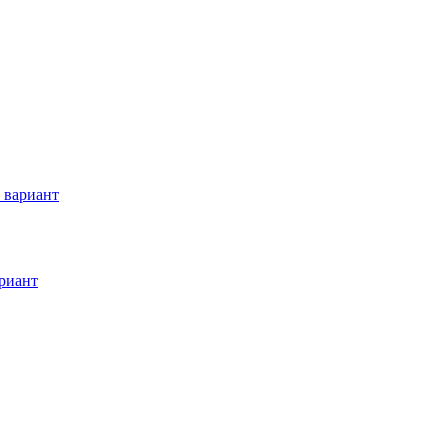
 вариант
риант