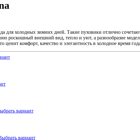
na
жда для холодных зимних дней. Такие пуховики отлично сочетаю
елию роскошный внешний вид, тепло и уют, а разнообразие моде
то ценит комфорт, качество и элегантность в холодное время года
риант
ант
ыбрать вариант
Выбрать вариант