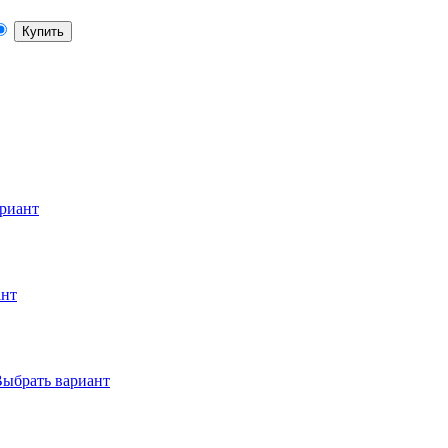
Купить
риант
ант
ыбрать вариант