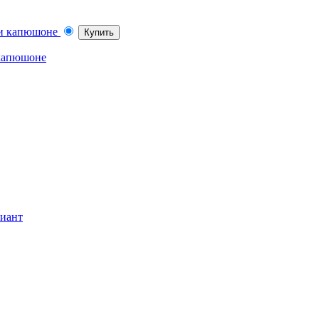
Купить
 капюшоне
риант