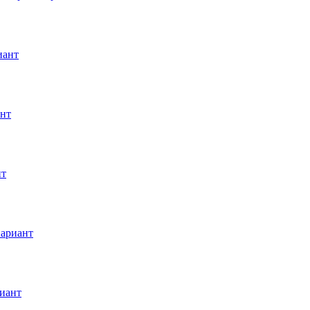
иант
ант
нт
вариант
иант