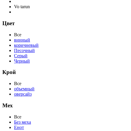
Vo tarun
Цвет
Все
винный
коричневый
Песочный
Серый
Черный
Крой
Все
объемный
оверсайз
Мех
Все
Без меха
Енот