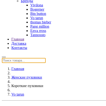
Бренды
Vivilona
Bogerner
Btn button
Vo tarun
thomas bieber
Pang million
Enva rross
Tannossto
Главная
Доставка
Контакты
Главная
Женские пуховики
Короткие пуховики
Vo tarun