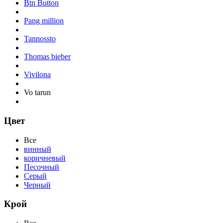
Btn Button
Pang million
Tannossto
Thomas bieber
Vivilona
Vo tarun
Цвет
Все
винный
коричневый
Песочный
Серый
Черный
Крой