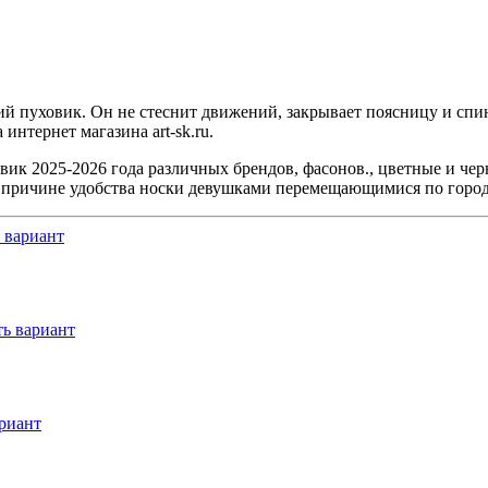
 пуховик. Он не стеснит движений, закрывает поясницу и спину
нтернет магазина art-sk.ru.
к 2025-2026 года различных брендов, фасонов., цветные и черны
 причине удобства носки девушками перемещающимися по город
 вариант
ь вариант
риант