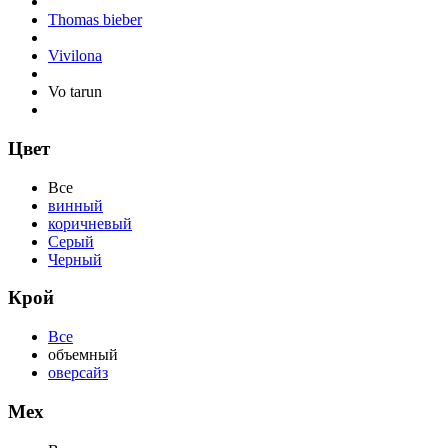
Thomas bieber
Vivilona
Vo tarun
Цвет
Все
винный
коричневый
Серый
Черный
Крой
Все
объемный
оверсайз
Мех