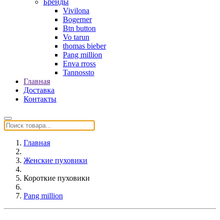
Бренды
Vivilona
Bogerner
Btn button
Vo tarun
thomas bieber
Pang million
Enva rross
Tannossto
Главная
Доставка
Контакты
Главная
Женские пуховики
Короткие пуховики
Pang million