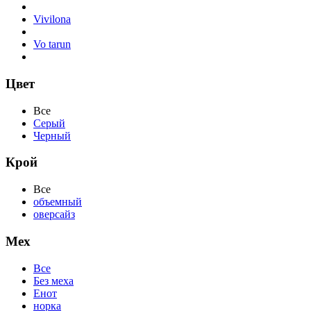
Vivilona
Vo tarun
Цвет
Все
Серый
Черный
Крой
Все
объемный
оверсайз
Мех
Все
Без меха
Енот
норка