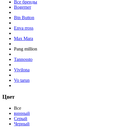
Все бренды
Bogerner
Btn Button
Enva rross
Max Mara
Pang million
Tannossto
Vivilona
Vo tarun
Цвет
Все
винный
Серый
Черный