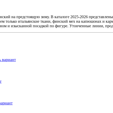
нский на предстоящую зиму. В каталоге 2025-2026 представлен
уем только итальянские ткани, финский мех на капюшонах и кар
ом и изысканной посадкой по фигуре. Утонченные линии, проду
ь вариант
т
вариант