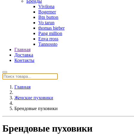
Бренды
Vivilona
Bogerner
Btn button
Vo tarun
thomas bieber
Pang million
Enva rross
Tannossto
Главная
Доставка
Контакты
Главная
Женские пуховики
Брендовые пуховики
Брендовые пуховики