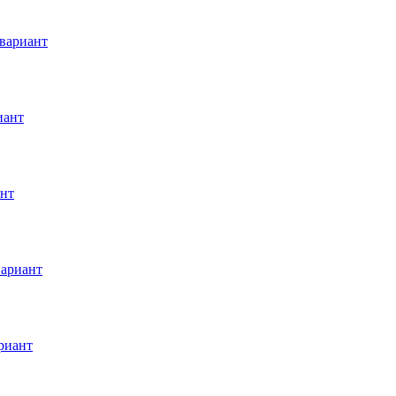
вариант
иант
ант
вариант
риант