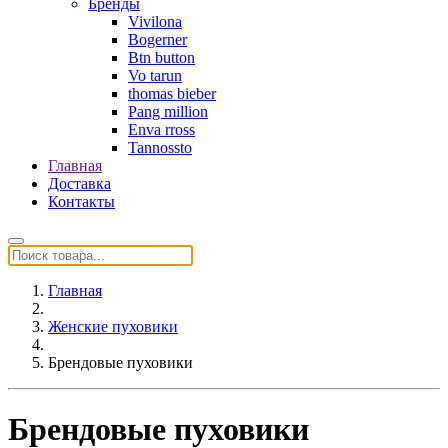
Бренды
Vivilona
Bogerner
Btn button
Vo tarun
thomas bieber
Pang million
Enva rross
Tannossto
Главная
Доставка
Контакты
Главная
Женские пуховики
Брендовые пуховики
Брендовые пуховики