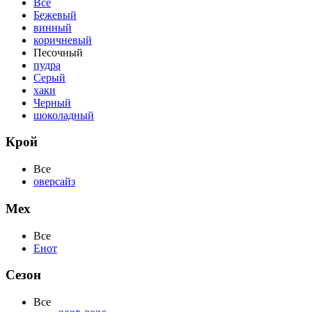
Все
Бежевый
винный
коричневый
Песочный
пудра
Серый
хаки
Черный
шоколадный
Крой
Все
оверсайз
Мех
Все
Енот
Сезон
Все