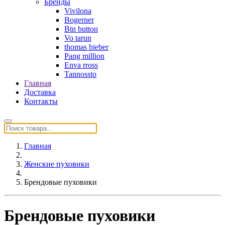
Бренды
Vivilona
Bogerner
Btn button
Vo tarun
thomas bieber
Pang million
Enva rross
Tannossto
Главная
Доставка
Контакты
Главная
Женские пуховики
Брендовые пуховики
Брендовые пуховики