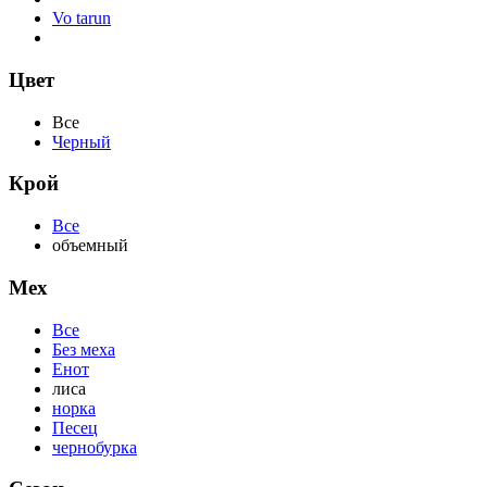
Vo tarun
Цвет
Все
Черный
Крой
Все
объемный
Мех
Все
Без меха
Енот
лиса
норка
Песец
чернобурка