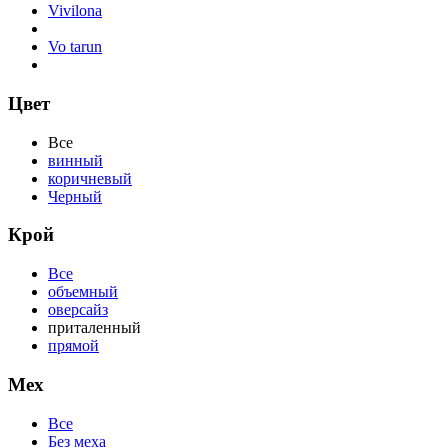
Vivilona
Vo tarun
Цвет
Все
винный
коричневый
Черный
Крой
Все
объемный
оверсайз
приталенный
прямой
Мех
Все
Без меха