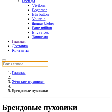
Бренды
Vivilona
Bogerner
Btn button
Vo tarun
thomas bieber
Pang million
Enva rross
Tannossto
Главная
Доставка
Контакты
Главная
Женские пуховики
Брендовые пуховики
Брендовые пуховики