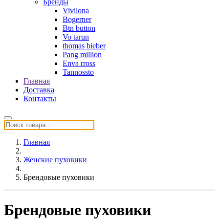
Бренды
Vivilona
Bogerner
Btn button
Vo tarun
thomas bieber
Pang million
Enva rross
Tannossto
Главная
Доставка
Контакты
Главная
Женские пуховики
Брендовые пуховики
Брендовые пуховики