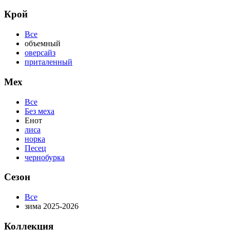
Крой
Все
объемный
оверсайз
приталенный
Мех
Все
Без меха
Енот
лиса
норка
Песец
чернобурка
Сезон
Все
зима 2025-2026
Коллекция