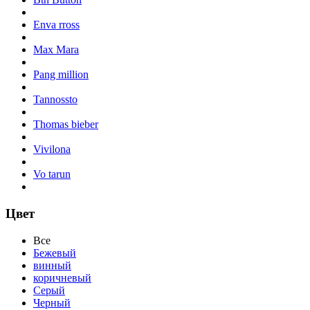
Enva rross
Max Mara
Pang million
Tannossto
Thomas bieber
Vivilona
Vo tarun
Цвет
Все
Бежевый
винный
коричневый
Серый
Черный