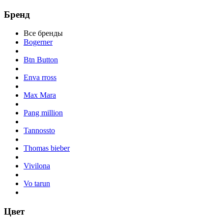
Бренд
Все бренды
Bogerner
Btn Button
Enva rross
Max Mara
Pang million
Tannossto
Thomas bieber
Vivilona
Vo tarun
Цвет