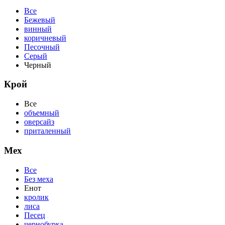
Все
Бежевый
винный
коричневый
Песочный
Серый
Черный
Крой
Все
объемный
оверсайз
приталенный
Мех
Все
Без меха
Енот
кролик
лиса
Песец
чернобурка