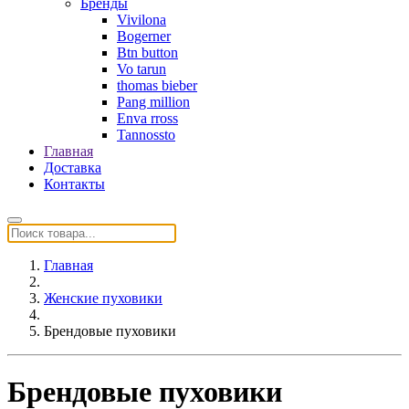
Бренды
Vivilona
Bogerner
Btn button
Vo tarun
thomas bieber
Pang million
Enva rross
Tannossto
Главная
Доставка
Контакты
Главная
Женские пуховики
Брендовые пуховики
Брендовые пуховики