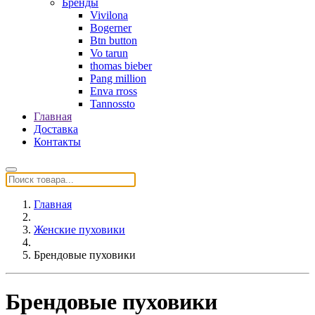
Бренды
Vivilona
Bogerner
Btn button
Vo tarun
thomas bieber
Pang million
Enva rross
Tannossto
Главная
Доставка
Контакты
Главная
Женские пуховики
Брендовые пуховики
Брендовые пуховики