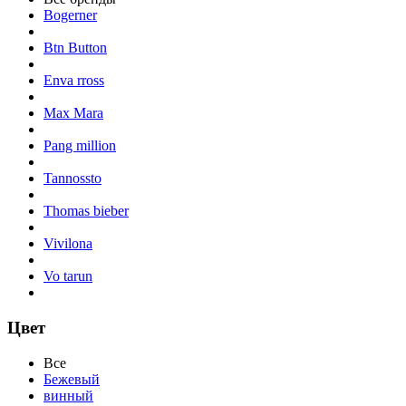
Bogerner
Btn Button
Enva rross
Max Mara
Pang million
Tannossto
Thomas bieber
Vivilona
Vo tarun
Цвет
Все
Бежевый
винный