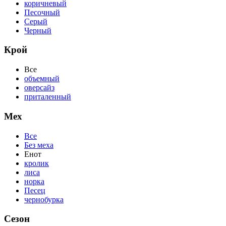
коричневый
Песочный
Серый
Черный
Крой
Все
объемный
оверсайз
приталенный
Мех
Все
Без меха
Енот
кролик
лиса
норка
Песец
чернобурка
Сезон