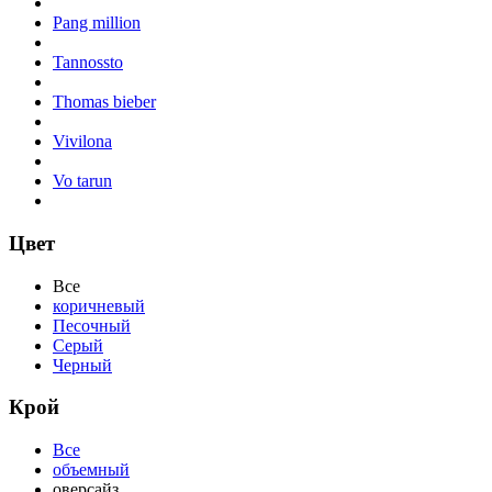
Pang million
Tannossto
Thomas bieber
Vivilona
Vo tarun
Цвет
Все
коричневый
Песочный
Серый
Черный
Крой
Все
объемный
оверсайз