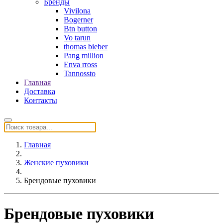
Бренды
Vivilona
Bogerner
Btn button
Vo tarun
thomas bieber
Pang million
Enva rross
Tannossto
Главная
Доставка
Контакты
Главная
Женские пуховики
Брендовые пуховики
Брендовые пуховики