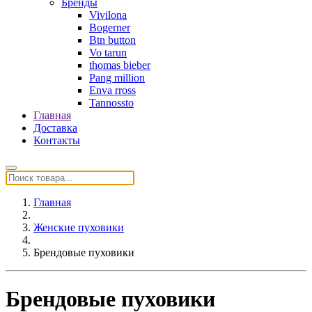
Бренды
Vivilona
Bogerner
Btn button
Vo tarun
thomas bieber
Pang million
Enva rross
Tannossto
Главная
Доставка
Контакты
Главная
Женские пуховики
Брендовые пуховики
Брендовые пуховики