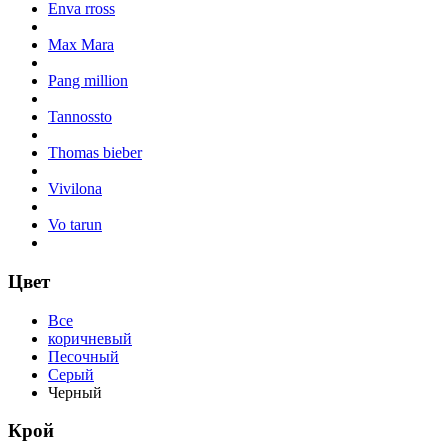
Enva rross
Max Mara
Pang million
Tannossto
Thomas bieber
Vivilona
Vo tarun
Цвет
Все
коричневый
Песочный
Серый
Черный
Крой