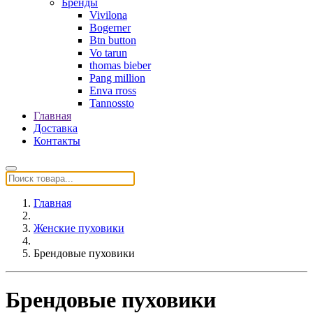
Бренды
Vivilona
Bogerner
Btn button
Vo tarun
thomas bieber
Pang million
Enva rross
Tannossto
Главная
Доставка
Контакты
Главная
Женские пуховики
Брендовые пуховики
Брендовые пуховики