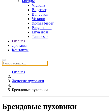
Бренды
Vivilona
Bogerner
Btn button
Vo tarun
thomas bieber
Pang million
Enva rross
Tannossto
Главная
Доставка
Контакты
Главная
Женские пуховики
Брендовые пуховики
Брендовые пуховики