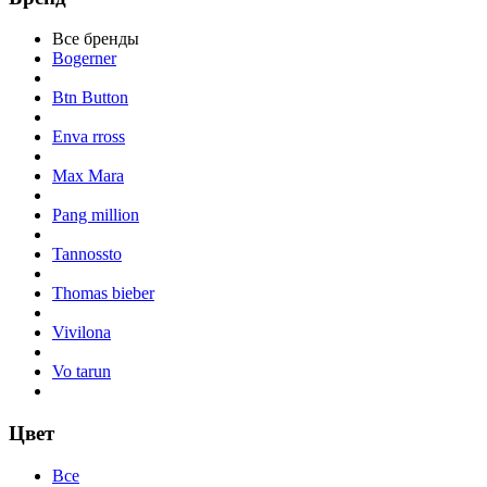
Все бренды
Bogerner
Btn Button
Enva rross
Max Mara
Pang million
Tannossto
Thomas bieber
Vivilona
Vo tarun
Цвет
Все