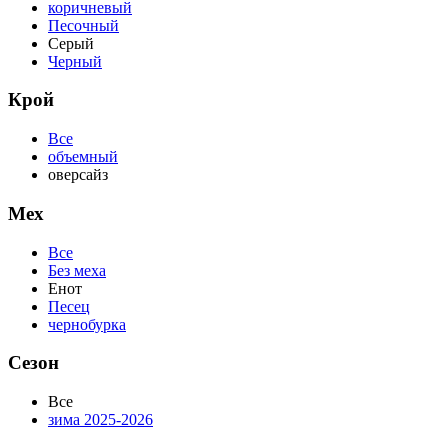
коричневый
Песочный
Серый
Черный
Крой
Все
объемный
оверсайз
Мех
Все
Без меха
Енот
Песец
чернобурка
Сезон
Все
зима 2025-2026