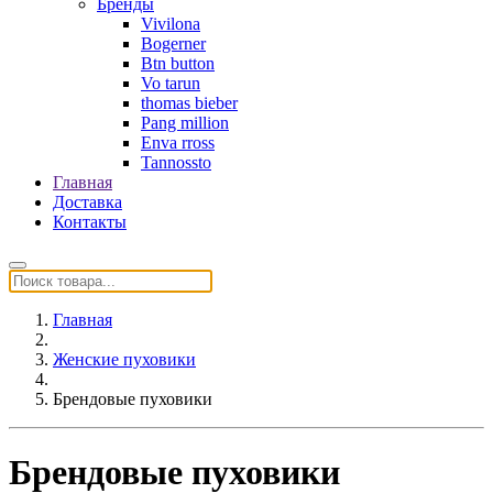
Бренды
Vivilona
Bogerner
Btn button
Vo tarun
thomas bieber
Pang million
Enva rross
Tannossto
Главная
Доставка
Контакты
Главная
Женские пуховики
Брендовые пуховики
Брендовые пуховики